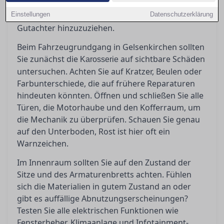
einschätzen können. Hier erfahren Sie zudem,
Einstellungen
wann es ratsam ist, einen unabhängigen
Datenschutzerklärung
Gutachter hinzuzuziehen.
Beim Fahrzeugrundgang in Gelsenkirchen sollten
Sie zunächst die
auf sichtbare Schäden
Karosserie
untersuchen. Achten Sie auf Kratzer, Beulen oder
Farbunterschiede, die auf frühere Reparaturen
hindeuten könnten. Öffnen und schließen Sie alle
Türen, die Motorhaube und den Kofferraum, um
die Mechanik zu überprüfen. Schauen Sie genau
auf den Unterboden, Rost ist hier oft ein
Warnzeichen.
Im Innenraum sollten Sie auf den Zustand der
Sitze und des Armaturenbretts achten. Fühlen
sich die Materialien in gutem Zustand an oder
gibt es auffällige Abnutzungserscheinungen?
Testen Sie alle elektrischen Funktionen wie
Fensterheber, Klimaanlage und Infotainment-