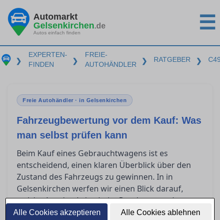
Automarkt
☰
Gelsenkirchen
.de
Autos einfach finden
EXPERTEN-
FREIE-
RATGEBER
C4
❯
❯
❯
❯
FINDEN
AUTOHÄNDLER
Freie Autohändler · in Gelsenkirchen
Fahrzeugbewertung vor dem Kauf: Was
man selbst prüfen kann
Beim Kauf eines Gebrauchtwagens ist es
entscheidend, einen klaren Überblick über den
Zustand des Fahrzeugs zu gewinnen. In in
Gelsenkirchen werfen wir einen Blick darauf,
welche Aspekte Laien beim Rundgang und
während der Probefahrt eigenständig
Alle Cookies akzeptieren
Alle Cookies ablehnen