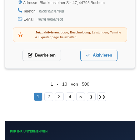
Blankensteiner Str. 47, 44795 Bochum
Adresse
Telefon
nicht hinterlegt
E-Mail
nicht hinterlegt
Jetzt aktivieren:
Logo, Beschreibung, Leistungen, Termine
& Expertenpage freischalten.
Bearbeiten
Aktivieren
1 - 10 von 500
1
2
3
4
5
❯
❯❯
FÜR IHR UNTERNEHMEN