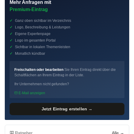
Mehr Anfragen mit
Premium-Eintrag
✓
Ganz oben sichtbar im Verzeichnis
✓
Logo, Beschreibung & Leistungen
✓
Eigene Expertenpage
✓
Logo im gesamten Portal
✓
Sichtbar in lokalen Themenleisten
✓
Monatlich kündbar
Freischalten oder bearbeiten
Sie Ihren Eintrag direkt über die
Schaltflächen an Ihrem Eintrag in der Liste.
Ihr Unternehmen nicht gefunden?
E-Mail anzeigen
Jetzt Eintrag erstellen →
Ratgeber
Alle →