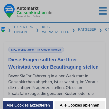
Automarkt
☰
Gelsenkirchen
.de
Autos einfach finden
EXPERTEN-
KFZ-
RATGEBER
C
❯
❯
❯
❯
FINDEN
WERKSTAETTEN
KFZ-Werkstätten · in Gelsenkirchen
Diese Fragen sollten Sie Ihrer
Werkstatt vor der Beauftragung stellen
Bevor Sie Ihr Fahrzeug in einer Werkstatt in
Gelsenkirchen abgeben, ist es wichtig, im Voraus
die richtigen Fragen zu stellen. Ob es um
Ersatzfahrzeuge, die genauen Kosten oder die
Garantieleistungen geht – klären Sie diese
Punkte, um unangenehme Überraschungen zu
Alle Cookies akzeptieren
Alle Cookies ablehnen