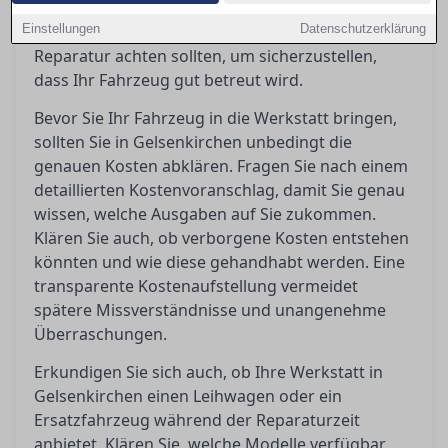
vermeiden. In diesem Ratgeber erfahren Sie,
Einstellungen
worauf Sie vor, während und nach einer
Datenschutzerklärung
Reparatur achten sollten, um sicherzustellen,
dass Ihr Fahrzeug gut betreut wird.
Bevor Sie Ihr Fahrzeug in die Werkstatt bringen,
sollten Sie in Gelsenkirchen unbedingt die
genauen Kosten abklären. Fragen Sie nach einem
detaillierten Kostenvoranschlag, damit Sie genau
wissen, welche Ausgaben auf Sie zukommen.
Klären Sie auch, ob verborgene Kosten entstehen
könnten und wie diese gehandhabt werden. Eine
transparente Kostenaufstellung vermeidet
spätere Missverständnisse und unangenehme
Überraschungen.
Erkundigen Sie sich auch, ob Ihre Werkstatt in
Gelsenkirchen einen Leihwagen oder ein
Ersatzfahrzeug während der Reparaturzeit
anbietet. Klären Sie, welche Modelle verfügbar