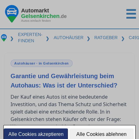
Automarkt
☰
Gelsenkirchen
.de
Autos einfach finden
EXPERTEN-
AUTOHÄUSER
RATGEBER
C49
❯
❯
❯
❯
FINDEN
Autohäuser · in Gelsenkirchen
Garantie und Gewährleistung beim
Autohaus: Was ist der Unterschied?
Der Kauf eines Autos ist eine bedeutende
Investition, und das Thema Schutz und Sicherheit
spielt dabei eine entscheidende Rolle. In in
Gelsenkirchen stehen Käufer oft vor der Frage:
Was genau unterscheidet Garantie von
Gewährleistung? Dieser Artikel bietet klare
Alle Cookies akzeptieren
Alle Cookies ablehnen