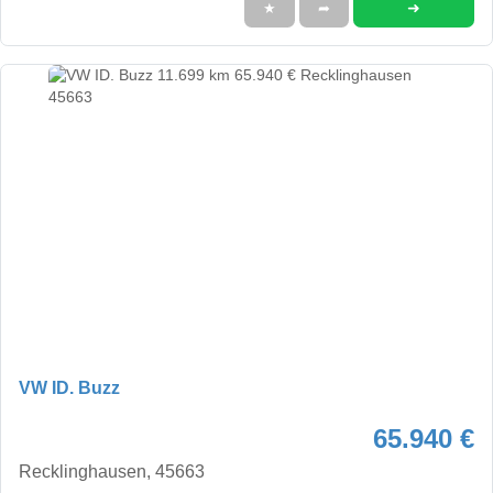
➜
★
➦
VW ID. Buzz
65.940 €
Recklinghausen, 45663