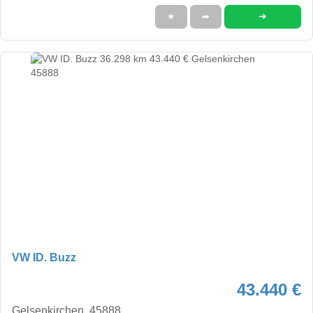
➜
★
➦
VW ID. Buzz
43.440 €
Gelsenkirchen, 45888