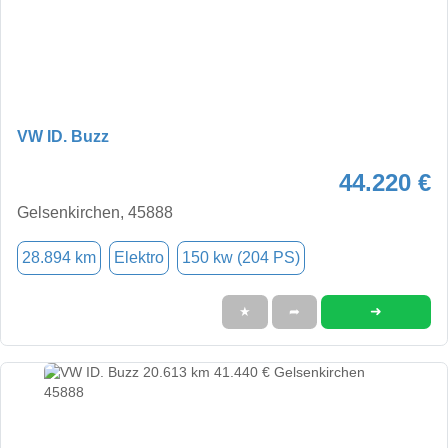
VW ID. Buzz
44.220 €
Gelsenkirchen, 45888
28.894 km
Elektro
150 kw (204 PS)
➜
★
➦