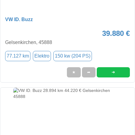
VW ID. Buzz
39.880 €
Gelsenkirchen, 45888
77.127 km
Elektro
150 kw (204 PS)
➜
★
➦