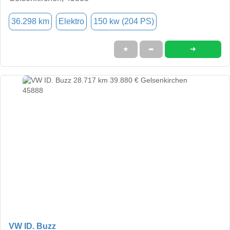
36.298 km
Elektro
150 kw (204 PS)
➜
★
➦
VW ID. Buzz