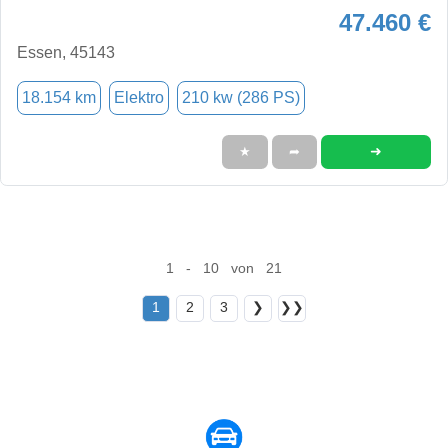
47.460 €
Essen, 45143
18.154 km
Elektro
210 kw (286 PS)
➜
★
➦
1 - 10 von 21
1
2
3
❯
❯❯