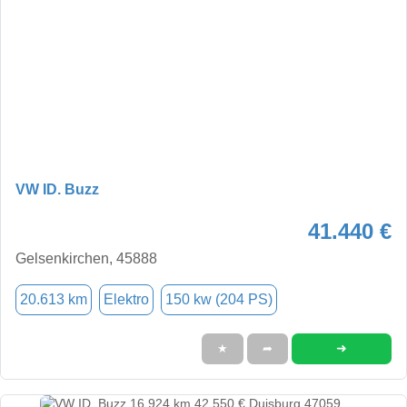
VW ID. Buzz
41.440 €
Gelsenkirchen, 45888
20.613 km
Elektro
150 kw (204 PS)
➜
★
➦