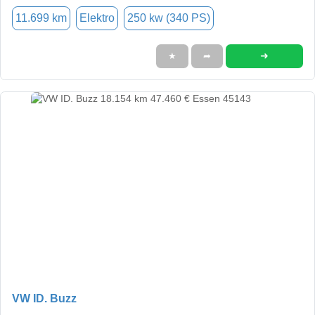
11.699 km
Elektro
250 kw (340 PS)
➜
★
➦
VW ID. Buzz