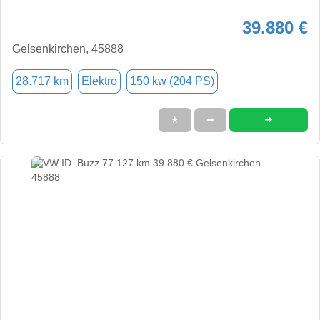
39.880 €
Gelsenkirchen, 45888
28.717 km
Elektro
150 kw (204 PS)
➜
★
➦