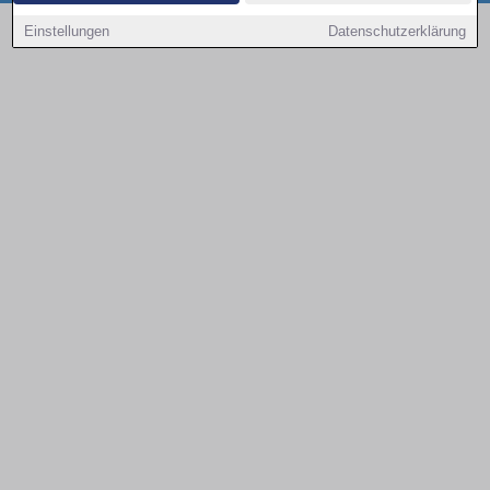
Copyright © 2000 - 2026 | 1A Infosysteme GmbH | Content by: 1a-sites-autos
Einstellungen
Datenschutzerklärung
08.08.2026