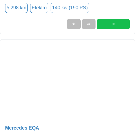
5.298 km
Elektro
140 kw (190 PS)
➜
★
➦
Mercedes EQA