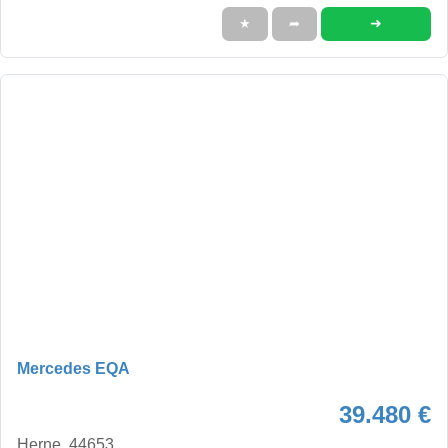
➜
★
➦
Mercedes EQA
39.480 €
Herne, 44653