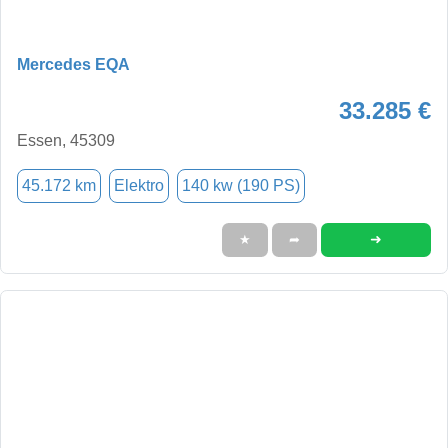
Mercedes EQA
33.285 €
Essen, 45309
45.172 km
Elektro
140 kw (190 PS)
➜
★
➦