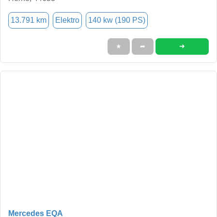
13.791 km
Elektro
140 kw (190 PS)
➜
★
➦
Mercedes EQA