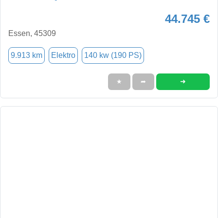
44.745 €
Essen, 45309
9.913 km
Elektro
140 kw (190 PS)
➜
★
➦