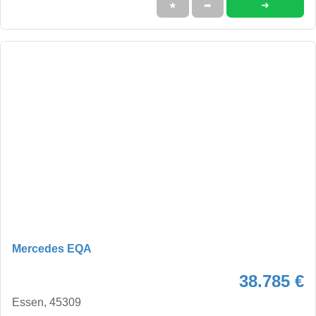
➜
★
➦
Mercedes EQA
38.785 €
Essen, 45309