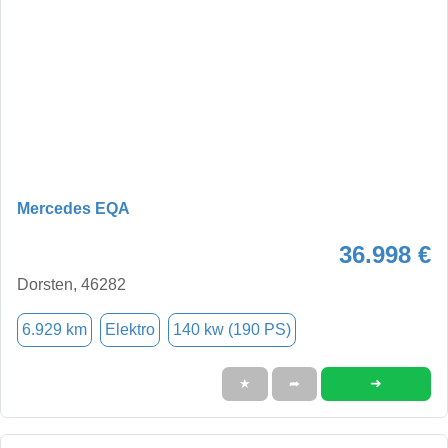
Mercedes EQA
36.998 €
Dorsten, 46282
6.929 km
Elektro
140 kw (190 PS)
➜
★
➦