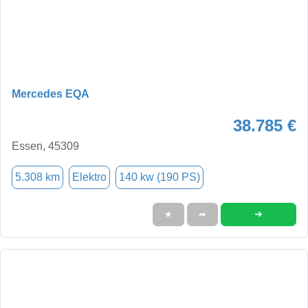
Mercedes EQA
38.785 €
Essen, 45309
5.308 km
Elektro
140 kw (190 PS)
➜
★
➦