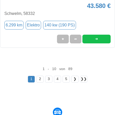
43.580 €
Schwelm, 58332
6.299 km
Elektro
140 kw (190 PS)
➜
★
➦
1 - 10 von 89
1
2
3
4
5
❯
❯❯