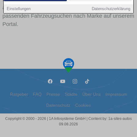
aus gelangst du mit internen Links bequem zu den
Einstellungen
Datenschutzerklärung
passenden Fahrzeugsuchen nach Marke auf unserem
Portal.
Ratgeber
FAQ
Presse
Städte
Über Uns
Impressum
Datenschutz
Cookies
Copyright © 2000 - 2026 | 1A Infosysteme GmbH | Content by: 1a-sites-autos
09.08.2026