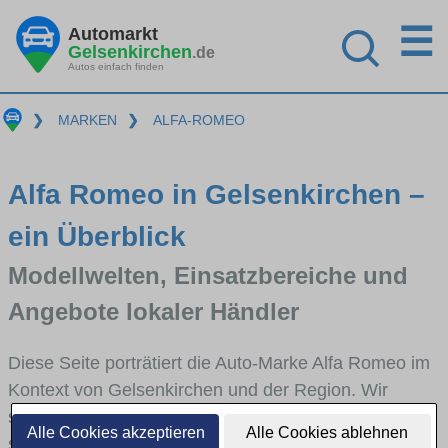
☰
Automarkt
Gelsenkirchen
.de
Autos einfach finden
❯
MARKEN
❯
ALFA-ROMEO
Alfa Romeo in Gelsenkirchen –
ein Überblick
Modellwelten, Einsatzbereiche und
Angebote lokaler Händler
Diese Seite porträtiert die Auto-Marke Alfa Romeo im
Kontext von Gelsenkirchen und der Region. Wir
skizzieren, in welchen Fahrzeugklassen Alfa Romeo
Alle Cookies akzeptieren
Alle Cookies ablehnen
stark vertreten ist, welche Modellreihen häufig im